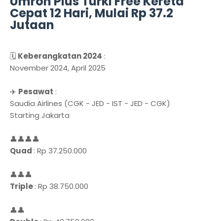
Umroh Plus Turki Free Kereta
Cepat 12 Hari, Mulai Rp 37.2
Jutaan
🗓️
Keberangkatan 2024
:
November 2024, April 2025
✈️
Pesawat
:
Saudia Airlines (CGK - JED - IST - JED - CGK)
Starting Jakarta
👤👤👤👤
Quad
: Rp 37.250.000
👤👤👤
Triple
: Rp 38.750.000
👤👤