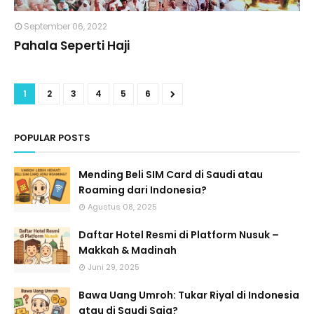
September 06, 2022
Pahala Seperti Haji
1
2
3
4
5
6
POPULAR POSTS
Mending Beli SIM Card di Saudi atau
Roaming dari Indonesia?
Agustus 08, 2025
Daftar Hotel Resmi di Platform Nusuk –
Makkah & Madinah
Juni 29, 2025
Bawa Uang Umroh: Tukar Riyal di Indonesia
atau di Saudi Saja?