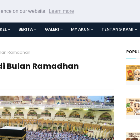
rience on our website.
Learn more
KEL
BERITA
GALERI
MY AKUN
TENTANG KAMI
POPUL
Bulan Ramadhan
di Bulan Ramadhan