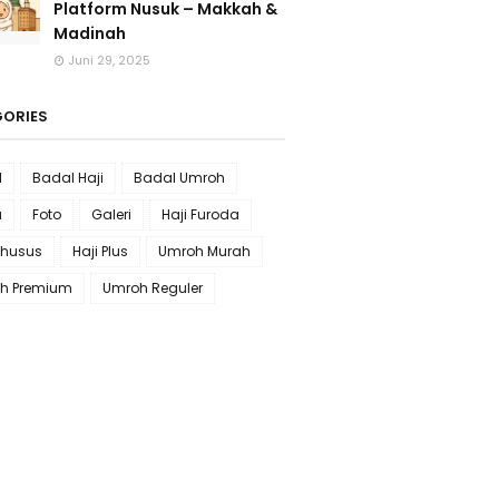
Platform Nusuk – Makkah &
Madinah
Juni 29, 2025
ORIES
l
Badal Haji
Badal Umroh
a
Foto
Galeri
Haji Furoda
Khusus
Haji Plus
Umroh Murah
h Premium
Umroh Reguler