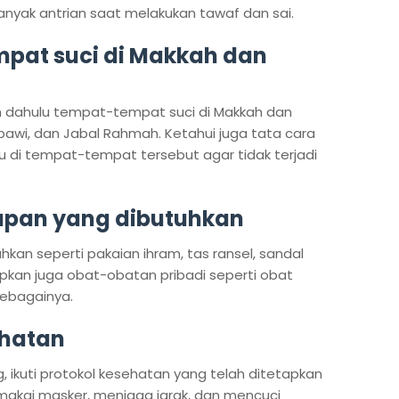
banyak antrian saat melakukan tawaf dan sai.
mpat suci di Makkah dan
ih dahulu tempat-tempat suci di Makkah dan
bawi, dan Jabal Rahmah. Ketahui juga tata cara
u di tempat-tempat tersebut agar tidak terjadi
kapan yang dibutuhkan
kan seperti pakaian ihram, tas ransel, sandal
siapkan juga obat-obatan pribadi seperti obat
 sebagainya.
ehatan
 ikuti protokol kesehatan yang telah ditetapkan
makai masker, menjaga jarak, dan mencuci